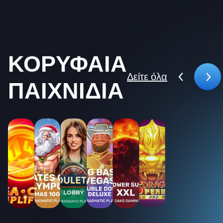
ΚΟΡΥΦΑΊΑ
Δείτε όλα
ΠΑΙΧΝΊΔΙΑ