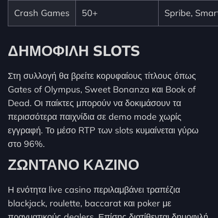
Crash Games
50+
Spribe, Smar
ΔΗΜΟΦΙΛΉ SLOTS
Στη συλλογή θα βρείτε κορυφαίους τίτλους όπως
Gates of Olympus, Sweet Bonanza και Book of
Dead. Οι παίκτες μπορούν να δοκιμάσουν τα
περισσότερα παιχνίδια σε demo mode χωρίς
εγγραφή. Το μέσο RTP των slots κυμαίνεται γύρω
στο 96%.
ΖΩΝΤΑΝΌ ΚΑΖΊΝΟ
Η ενότητα live casino περιλαμβάνει τραπέζια
blackjack, roulette, baccarat και poker με
πραγματικούς dealers. Επίσης διατίθενται δημοφιλή