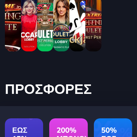
ΠΡΟΣΦΟΡΈΣ
ΈΩΣ
200%
50%