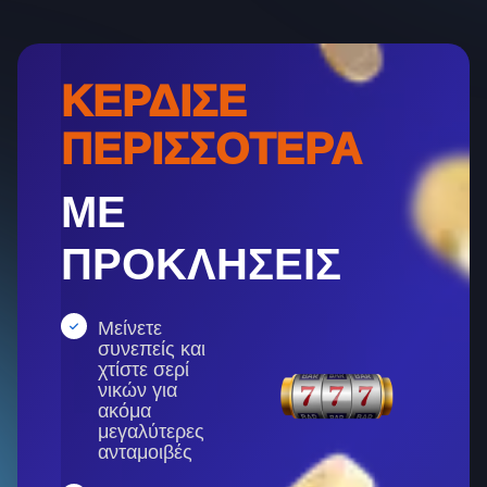
ΚΈΡΔΙΣΕ
ΠΕΡΙΣΣΌΤΕΡΑ
ΜΕ
ΠΡΟΚΛΉΣΕΙΣ
Μείνετε
συνεπείς και
χτίστε σερί
νικών για
ακόμα
μεγαλύτερες
ανταμοιβές