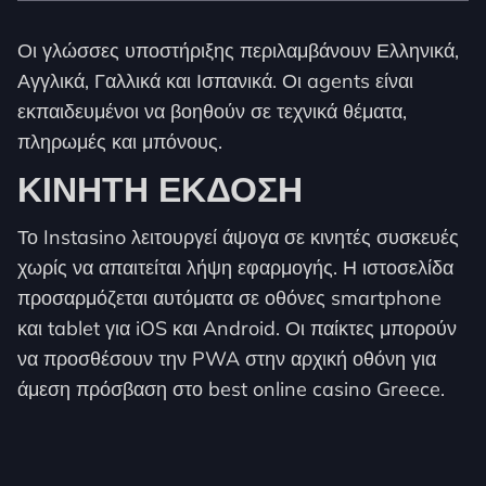
Οι γλώσσες υποστήριξης περιλαμβάνουν Ελληνικά,
Αγγλικά, Γαλλικά και Ισπανικά. Οι agents είναι
εκπαιδευμένοι να βοηθούν σε τεχνικά θέματα,
πληρωμές και μπόνους.
ΚΙΝΗΤΉ ΈΚΔΟΣΗ
Το Instasino λειτουργεί άψογα σε κινητές συσκευές
χωρίς να απαιτείται λήψη εφαρμογής. Η ιστοσελίδα
προσαρμόζεται αυτόματα σε οθόνες smartphone
και tablet για iOS και Android. Οι παίκτες μπορούν
να προσθέσουν την PWA στην αρχική οθόνη για
άμεση πρόσβαση στο best online casino Greece.