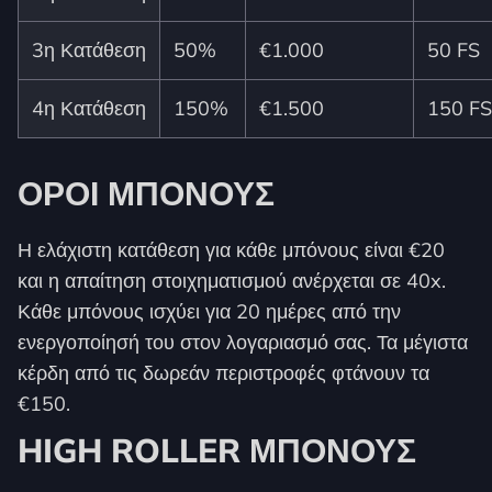
3η Κατάθεση
50%
€1.000
50 FS
4η Κατάθεση
150%
€1.500
150 FS
ΌΡΟΙ ΜΠΌΝΟΥΣ
Η ελάχιστη κατάθεση για κάθε μπόνους είναι €20
και η απαίτηση στοιχηματισμού ανέρχεται σε 40x.
Κάθε μπόνους ισχύει για 20 ημέρες από την
ενεργοποίησή του στον λογαριασμό σας. Τα μέγιστα
κέρδη από τις δωρεάν περιστροφές φτάνουν τα
€150.
HIGH ROLLER ΜΠΌΝΟΥΣ