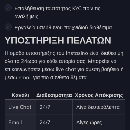
Επαλήθευση ταυτότητας KYC πριν τις
αναλήψεις
Εργαλεία υπεύθυνου παιχνιδιού διαθέσιμα
ΥΠΟΣΤΉΡΙΞΗ ΠΕΛΑΤΏΝ
Η ομάδα υποστήριξης του Instasino είναι διαθέσιμη
όλο το 24ωρο για κάθε απορία σας. Μπορείτε να
επικοινωνήσετε μέσω live chat για άμεση βοήθεια ή
μέσω email για πιο σύνθετα θέματα.
Κανάλι
Διαθεσιμότητα
Χρόνος Απόκρισης
Live Chat
24/7
Λίγα δευτερόλεπτα
Email
24/7
Λίγες ώρες