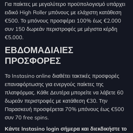
Για παίκτες με μεγαλύτερο προϋπολογισμό υπάρχει
ειδικό High Roller μπόνους με ελάχιστη κατάθεση
€500. Το μπόνους προσφέρει 100% έως €2.000
συν 150 δωρεάν περιστροφές με μέγιστα κέρδη
€5.000.
ΕΒΔΟΜΑΔΙΑΊΕΣ
ΠΡΟΣΦΟΡΈΣ
Το Instasino online διαθέτει τακτικές προσφορές
επαναφόρτωσης για ενεργούς παίκτες της
πλατφόρμας. Κάθε Δευτέρα μπορείτε να λάβετε 60
δωρεάν περιστροφές με κατάθεση €30. Την
Παρασκευή προσφέρεται 70% μπόνους έως €500
συν 70 free spins.
Κάντε Instasino login σήμερα και διεκδικήστε το